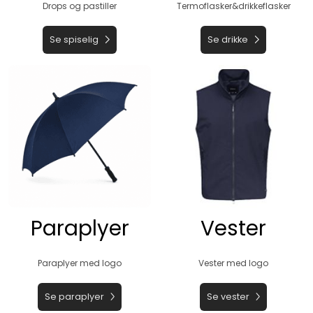
Drops og pastiller
Termoflasker&drikkeflasker
Se spiselig
Se drikke
Paraplyer
Vester
Paraplyer med logo
Vester med logo
Se paraplyer
Se vester