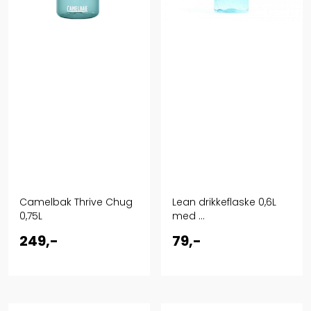
Camelbak Thrive Chug
Lean drikkeflaske 0,6L
0,75L
med ...
249,-
79,-