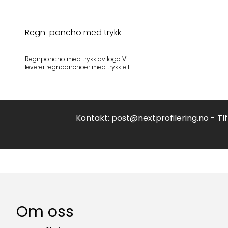
Regn-poncho med trykk
Regnponcho med trykk av logo Vi
leverer regnponchoer med trykk eller
logo til ditt firma. Poncho kan
leveres i en liten ball om ønskelig
(engangs). Vi har både høykvalitets
og engangsponchoer. Engangs
poncho er perfekt til festivalbruk etc.
Minstekvantum ved bestilling: 500
Kontakt:
post@nextprofilering.no
- Tl
stk Leveringstid: ca 3 uker Logo
etter eget ønske. Ta kontakt for
prisforespørsel. Priseksempel, tynn
regnponcho beregnet til
èngangsbruk: 500 stk: 23 kr pr stk.
ex.mva inkludert trykk i 1 farge 1000
stk : 18,7 kr pr stk.ex.mva inkludert
trykk i 1 farge Startkostnader
inkludert i prisene.
Om oss