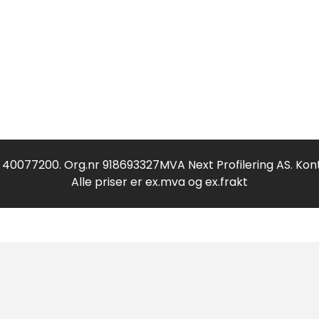
f 40077200. Org.nr 918693327MVA Next Profilering AS. Kon
Alle priser er ex.mva og ex.frakt