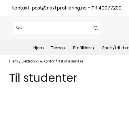
Hopp til innhold
Kontakt:
post@nextprofilering.no
- Tlf 40077200
Hjem
Tema
Profilklær
Sport/fritid 
Hjem
/
Elektronikk & Kontor
/
Til studenter
Til studenter