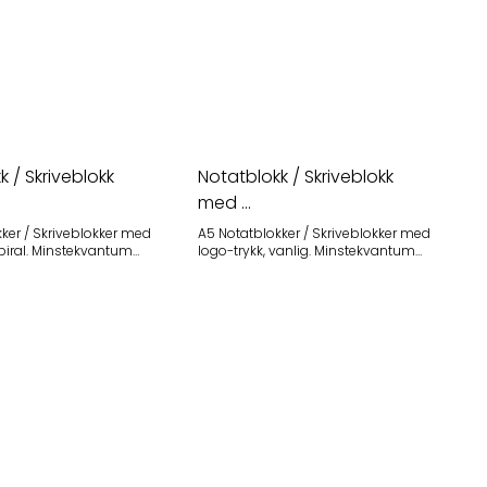
 / Skriveblokk
Notatblokk / Skriveblokk
med ...
ker / Skriveblokker med
A5 Notatblokker / Skriveblokker med
stekvantum
logo-trykk, vanlig. Minstekvantum
tk Leveringstid:
ved bestilling: 100 stk Leveringstid:
ca 3 uker. Stor A5 notatbok i imitert
rykk/oppstart og levering
lær. Med kraftig gummi
istillegg kommer. 100
lukkemekanisme og rygg. Creme
rger:
papir på 96 sider. Fullfarge perm er
svart , hvit, og natur Priseksempel:
mulig fra 1200stk. 70g m/2 papir.
Størrelse: 210*130*15mm Alle priser
oppgitt ex.mva, inkluderer
trykk/oppstart og levering Oslo.
Ingen pristillegg kommer.
Priseksempel: