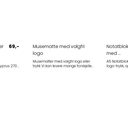
er
69,-
Musematte med valgfri
Notatblokk
logo
med ...
Musematter med valgfri logo eller
A5 Notatblok
trykk Vi kan levere mange forskjelle
logo-trykk, spiral. Min
musematter med din firmalogo og
ved bestilling: 100 s
nering av
valgfritt design, feks med kalender
ca 3 uker. Alle priser oppgitt ex.mva,
etc. Ta kontakt for flere typer,
inkluderer t
modeller og design. Eksempel på
Oslo. Ingen pr
pris på enkel musematte med
ark. 80 g m/2. Tilgjengelige fa
odell og
logotrykk (fullfarge): Minstekvantum
r daglig
ved bestilling: 500 stk Størrelse:
riftslogo på
24*20*1,2mm Ta kontakt for tilbud.
er som gave.
isk og tidløst
ort håndtak
v din logo —