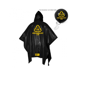
tilkommer Leveringstid: ca 2-3 uker
stk ex. mva, inkl. 1 farge tr
stk 77,80 kr 250 stk 71,30 kr 500 stk
68,80 kr 1000 stk 65,70 kr ⚙️
Oppstartkostnad (HG): k
farge / pr. side / pr. ordr
Minstekvantum 100 stk Trykk HG
trykk 1 farge pr. side Klar for tilbud?
Ta kontakt med oss i dag L
gjerne med ønsket antal
gir vi deg et godt tilbud.