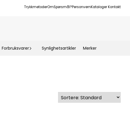
Trykkmetoder
Om
Spørsmål?
Personvern
Kataloger
Kontakt
Forbruksvarer
Synlighetsartikler
Merker