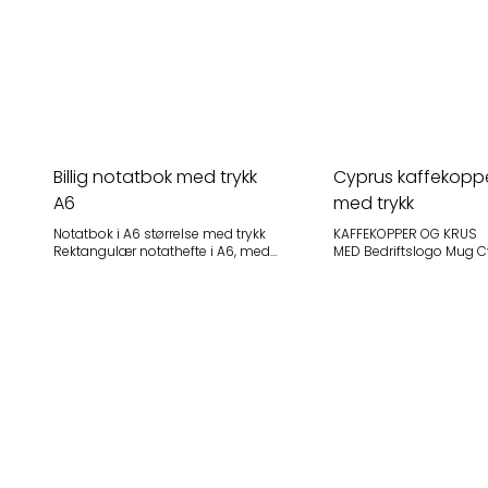
Billig notatbok med trykk
Cyprus kaffekopp
A6
med trykk
Notatbok i A6 størrelse med trykk
KAFFEKOPPER OG KRUS
Rektangulær notathefte i A6, med
MED Bedriftslogo Mug Cyprus 270ml
kraftig gummilukke mekanisme og
med logo Konisk modell med stort
rygg. Creme papir, 96 sider 70g.
håndtak — daglig ekspo
Praktisk lommestørrelse.
din logo Om produktet
148*94*14mm Leveres i gråhvit og
Varenummer LT50211 Innhold 270ml
sort. Minstekvantum: 50 stk Priser
Mål ø 81 × 98 mm Hvitt krus i
inkl 1 farge-trykk, ex.mva per stk: 50
porselen med konisk m
stk: 41,83 (+10,36 kr for påfølgende
stort håndtak. Perfekt fo
farger) 100 stk: 39,89 (+9,07 kr for
eksponering av din bed
påfølgende farger) 300 stk:
kontoret, i kantinen ell
36,39 (+7,77 kr for påfølgende
✓ Hvitt porselen — klass
farger) 600 stk: 31,73 (+ 6,73 kr for
✓ Konisk modell med st
påfølgende farger) Oppstart kr 529
✓ Daglig eksponering a
kr per farge/ordre tilkommer. Frakt
1 farge trykk (HG) Priseksempel — per