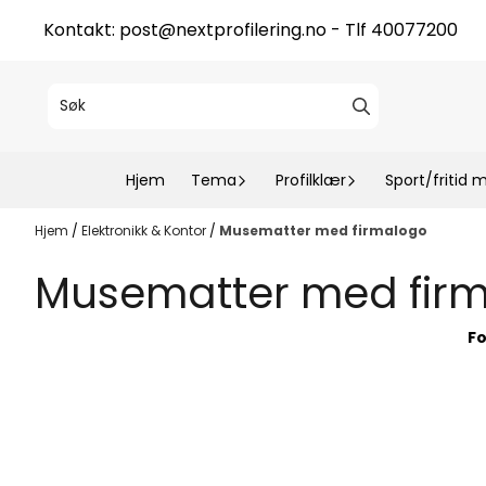
Hopp til innhold
Kontakt:
post@nextprofilering.no
- Tlf 40077200
Hjem
Tema
Profilklær
Sport/fritid 
Hjem
/
Elektronikk & Kontor
/
Musematter med firmalogo
Musematter med fir
Fo