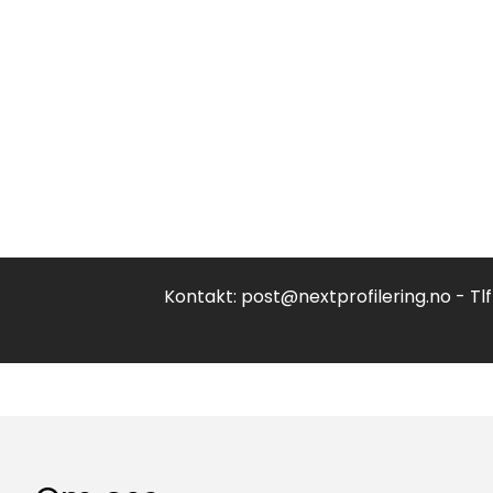
Kontakt:
post@nextprofilering.no
- Tl