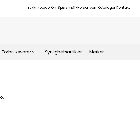
Trykkmetoder
Om
Spørsmål?
Personvern
Kataloger
Kontakt
Forbruksvarer
Synlighetsartikler
Merker
go.