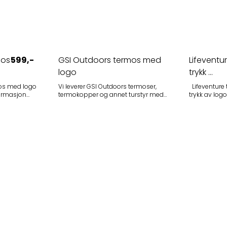
mos
599,-
GSI Outdoors termos med
Lifeventu
logo
trykk ...
mos med logo
Vi leverer GSI Outdoors termoser,
Lifeventure termoser med valgfritt
termokopper og annet turstyr med
trykk av logo Termos i 300, 500m
firmalogo & trykk Ta kontakt !
700ml og 1000m
Minstekvantum : 5 stk
farger. Topp kvalitet fra Lifeventure.
Minstekvantu
en, designet
logo Ta kontakt for tilbud med
arm eller
logotrykk. Leveringstid på 2 uker
eidsdagen.
sken på 1,2
ukork, som
kopp. Med
r den enkel å
ingene på
øt og slag.
stål både
 noe som gir
 en stilig
ng.