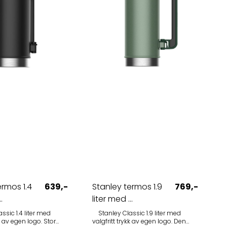
Forventet leveringstid er ca. 10-14
 kontakt for pristilbud
virkedager. Ønsker du et tilbud for et
større antall, eller med fargetrykk i
ed din logo?
stedet for gravering?
ermos 1.4
639,-
Stanley termos 1.9
769,-
.
liter med ...
Stanley Classic 1.9 liter med
 av egen logo. Stor
valgfritt trykk av egen logo. Den