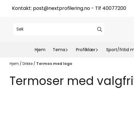
Hopp til innhold
Kontakt:
post@nextprofilering.no
- Tlf 40077200
Hjem
Tema
Profilklær
Sport/fritid 
Hjem
/
Drikke
/
Termos med logo
Termoser med valgfrit