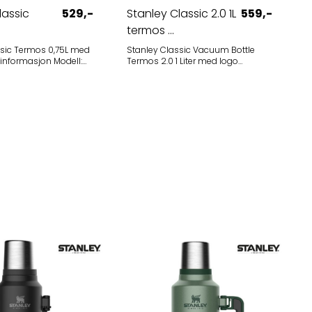
lassic
529,-
Stanley Classic 2.0 1L
559,-
termos ...
ssic Termos 0,75L med
Stanley Classic Vacuum Bottle
Termos 2.0 1 Liter med logo
75 liter
Produktinformasjon Modell: Stanley
ptestet
Classic Kapasitet: 0,94L Holder
rønn, sort
varmt: 24 timer Farger: Sort, rosa,
sa, oransjerød, grå,
blå, grønn Produktbeskrivelse Dette
nley Classic
er en solid, klassisk termos med
everer den samme
praktisk skrukork. Termosen rommer
e holdbarheten og
0,94 liter, og passer fint både på tur,
nen som sin storebror,
skole og arbeid. Korken er lett å skru
r kompakt og hendig
på, og er garantert lekkasjefri slik at
tte er termosen for de
du trygt kan ha den i sekken. Den
t aller beste på tur,
medfølgende koppen er
il kaffe, kakao, te eller
dobbeltisolert. Termosen holder
innholdet varmt eller kaldt i 24 timer.
løs
Den tåler oppvaskmaskin.
ne sort eller klassisk
Termosen er laget i kraftig rustfritt
stål, og er naturlig BPA- fri. Volum:
ng og holdbart
0.94 liter. Priseksempel med
lasergravert logo Pris per stk. eks.
mva., inkludert gravert logo. 10 stk:
619 kr 25 stk: 559 kr 50+ stk: Ta
ravert logo. 10 stk:
kontakt Minstebestilling er 10 stk. Ta
kontakt for tilbud på fargetrykk.