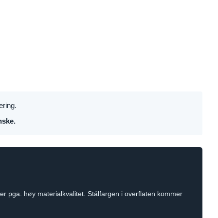
ering.
nske.
r pga. høy materialkvalitet. Stålfargen i overflaten kommer