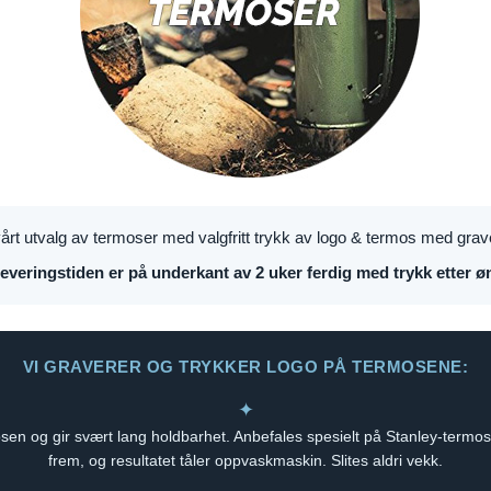
årt utvalg av termoser med valgfritt trykk av logo & termos med grav
everingstiden er på underkant av 2 uker ferdig med trykk etter ø
VI GRAVERER OG TRYKKER LOGO PÅ TERMOSENE:
✦
n og gir svært lang holdbarhet. Anbefales spesielt på Stanley-termose
frem, og resultatet tåler oppvaskmaskin. Slites aldri vekk.