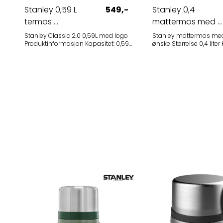
Stanley 0,59 L
549,-
Stanley 0,4
termos ...
mattermos med ...
Stanley Classic 2.0 0,59L med logo
Stanley mattermos med 
Produktinformasjon Kapasitet: 0,59
ønske Størrelse 0,4 liter Kommer
liter Materiale: Resirkulert 18/8 rustfritt
med skje som festes en
stål (BPA-fri) Isolasjon:
siden. Denne er perfekt på tur, feks.
Dobbeltvegget vakuum Ytelse: 20t
grøt til barna i barneha
varmt / 20t kaldt / 4 dager is Farger:
overnight oats til jobbe
sort, ash, lys blå, rose, grønn
Kommer i sort, grønn o
Beskrivelse Stanleys legendariske
Graveres med logo så d
Classic-kolleksjon kombinerer over
evigvarende! Priseksempel, med
100 års erfaring med moderne
gravert logo, per stk. ex
holdbarhet. Denne modellen på
oppstart: 10 stk: 529 kr 25 stk: 465 kr
0,59 liter er den perfekte
Ta kontakt for tilbud på 
følgesvennen for både jobb, skole
kvantum.
og reise. Med sitt garantert
lekkasjesikre skrulokk og solide
konstruksjon er dette en termos
som vil vare i generasjoner. Hellelokk
(Pour-Thru): Enkel skjenking uten å
fjerne hele korken Isolert kopp:
Lokket fungerer som en praktisk,
dobbeltisolert kopp Lekkasjesikker:
Kan trygt oppbevares liggende i
sekken Oppvaskmaskin-sikker:
Enkel rengjøring i en travel hverdag