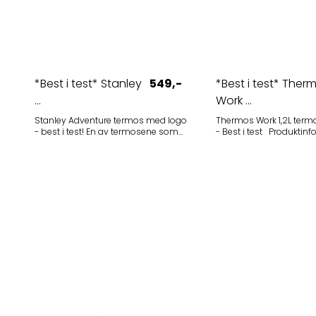
*Best i test* Stanley
549,-
*Best i test* Ther
...
Work ...
Stanley Adventure termos med logo
Thermos Work 1,2L ter
- best i test! En av termosene som
- Best i test Produktinformasjon
kom best ut i test hos tek.no - les
Modell: Thermos Work Kapasitet: 1,2
testen her. Stanley Adventure
liter Farger: Svart, rød og grå
Vacuum Bottle er en slank og
Produktbeskrivelse Thermos Work er
moderne termos. Holder innholdet
den "Best i test" termos
varmt i hele 24 timer. Det fine med
for å holde drikken din v
denne termosen er at den er uten
kald gjennom hele arb
hank og gjør den derfor lett å få i
Denne robuste termofla
sekken på tur. Leveres i størrelse 1L
liter har en praktisk skr
og 0,75L Pris 1 L med gravert
også fungerer som en 
firmalogo, inkl oppstart: 10 stk: 625
sitt praktiske håndtak e
kr 25 stk: 549 kr Pris 0,75 L med
skjenke av, og gummir
gravert firmalogo, inkl oppstart: 10
utsiden beskytter mot st
stk: 579 kr 25 stk: 510 kr Ta kontakt for
Termosen er laget med 
tilbud på andre kvantum.
innvendig og utvendig,
den ekstra holdbarhet og
finish med svart lakkeri