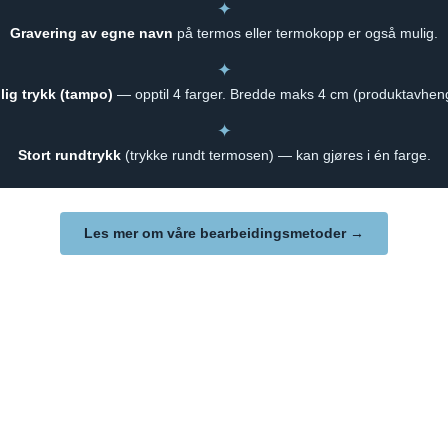
✦
Gravering av egne navn
på termos eller termokopp er også mulig.
✦
lig trykk (tampo)
— opptil 4 farger. Bredde maks 4 cm (produktavheng
✦
Stort rundtrykk
(trykke rundt termosen) — kan gjøres i én farge.
Les mer om våre bearbeidingsmetoder →