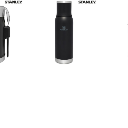
.
firmalogo.
 8 stk: