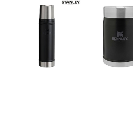
Priseksempel med logo Pris per stk
eks. mva., med gravert 
Oppstart er inkludert i prisen.
699 kr 16 stk: 639 kr 25+ stk: Ta
kontakt Minstebestilling er 8 stk med
logo. Forventet leveringstid er ca. 10-
14 virkedager. Ta kontakt for et tilbud
på større kvantum!