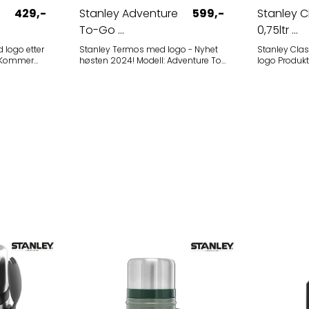
429,-
Stanley Adventure
599,-
Stanley C
To-Go ...
0,75ltr ...
logo etter
Stanley Termos med logo - Nyhet
Stanley Cla
høsten 2024! Modell: Adventure To-
logo Produktinformasjon Modell:
kelt på
Go Kommer i 0,75 og 1 liter
Stanley Classic Kapasitet: 0,
Priseksempel, 0,75 liter med gravert
Kvalitet: Top
gen,
firmalogo 10 stk: 585 kr 25 stk: 519 kr
vakuumisolering Farger: G
n etc.
Priseksempel, 1 liter med gravert
eller blå, ro
g blå
firmalogo 10 stk: 619 kr 25 stk: 559 kr
Produktbeskrivelse Sta
en er
Ta kontakt for tilbud på større
0,75 liter l
kvantum
legendarisk
.mva inkl
isolasjonsev
men i en me
større
størrelse. De
som krever de
enten det er t
kald drikke. Ikonisk design som tåler
ekstrem bruk Velg mellom tid
grønn, moder
blå Vi tilbyr både elegant
lasergraveri
fargetrykk Isolert lokk som fungerer
som kopp Priseksempel med
gravert logo Pris per stk. eks. mva.,
inkludert laserg
599 kr 25 stk: 529 kr 50+ stk: Kontakt