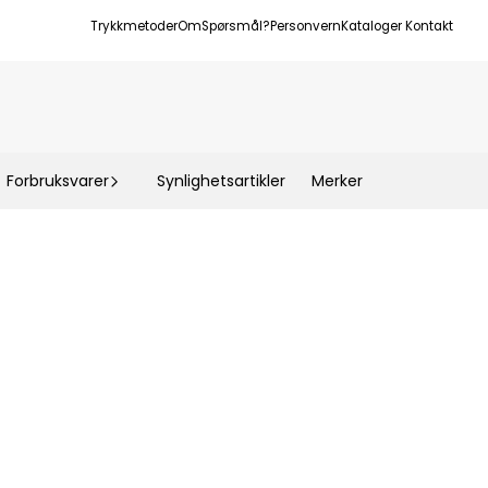
Trykkmetoder
Om
Spørsmål?
Personvern
Kataloger
Kontakt
Forbruksvarer
Synlighetsartikler
Merker