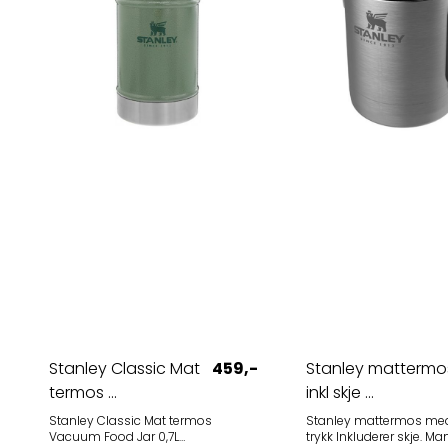
Bærekraftig: Laget av resirkulert
rustfritt stål Pris med gravert logo
Pris per stk. eks. mva., inkludert
lasergravert firmalogo. 10 stk: 589 kr
25 stk: 529 kr Andre kvantum: Be om
pris Minstebestilling: 10 stk.
Leveringstid ca. 10 virkedager. Frakt
tilkommer. Ønsker du at vi skal sette
opp et uforpliktende pristilbud med
din logo?
Stanley Classic Mat
459,-
Stanley mattermo
termos ...
inkl skje ...
Stanley Classic Mat termos
Stanley mattermos med 
Vacuum Food Jar 0,7L
trykk Inkluderer skje. Mange smarte