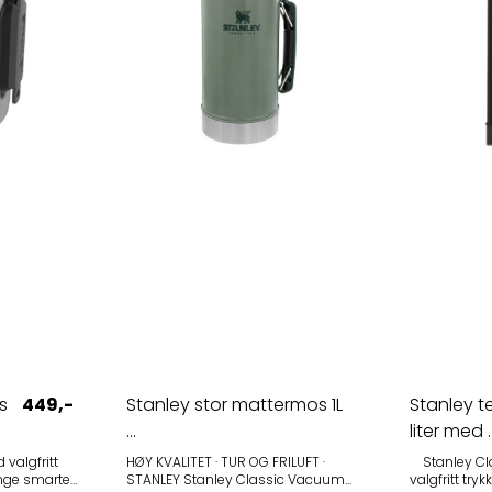
oss Vi tilbyr også fargetrykk om
ønskelig – ta
på dette. Ønsker du et uforpliktende
pristilbud m
s
449,-
Stanley stor mattermos 1L
Stanley t
...
liter med ..
valgfritt
HØY KVALITET · TUR OG FRILUFT ·
Stanley Classic 1.4 liter med
STANLEY Stanley Classic Vacuum
valgfritt trykk