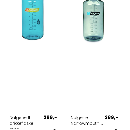
289,-
289,-
Nalgene 1L
Nalgene
drikkeflaske
Narrowmouth ...
med ...