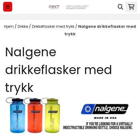
Hopp til innhold
Hjem
/
Drikke
/
Drikkeflasker med trykk
/
Nalgene drikkeflasker med
trykk
Nalgene
drikkeflasker med
trykk