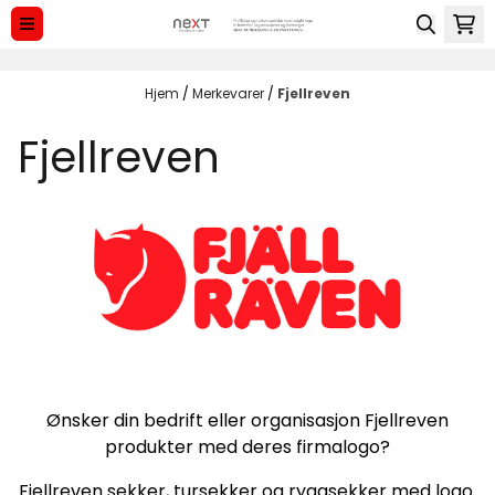
Hopp til innhold
Hjem
/
Merkevarer
/
Fjellreven
Fjellreven
Ønsker din bedrift eller organisasjon Fjellreven
produkter med deres firmalogo?
Fjellreven sekker, tursekker og ryggsekker med logo.