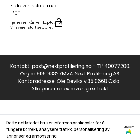
Fjellreven sekker med
logo
Fjellreven Kånken Laptop 15″
Vi leverer stort sett alle
Fjellreven sekker med logo
etter ønske. Sjekk gjerne
Fjellrevens nettsider for
komplett utvalg og ta
kontakt med oss.
Kontakt:
post@nextprofilering.no
- Tlf 40077200.
Org.nr 918693327MVA Next Profilering AS.
Kontoradresse: Ole Deviks v.35 0668 Oslo
Alle priser er ex.mva og ex.frakt
Dette nettstedet bruker informasjonskapsler for å
Drevet av
fungere korrekt, analysere trafikk, personalisering av
Om oss
annonser og annonsering.