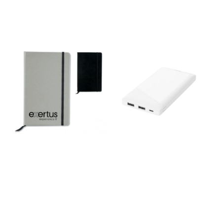
større Fordeler: Stilig og
moderne design God
beskyttelse mot støt og
fuktighet Lett og kompakt
Passer til de fleste bærbare
datamaskiner opptil
15,6" tommer Farger: marine,
grønn, sort, greige
Leveringstid: 2 uker
Priseksempel, med 1 farget
trykk, per stk. ex.mva.
Oppstartskostnader inkl. i
prisen : 10 stk: 359 kr 25 stk:
329 kr 50 stk: 289 kr