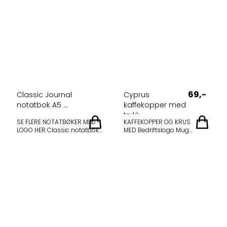
69,-
Classic Journal
Cyprus
notatbok A5 ...
kaffekopper med
trykk
SE FLERE NOTATBØKER MED
KAFFEKOPPER OG KRUS
LOGO HER Classic notatbok
MED Bedriftslogo Mug
A5 med eget logo-trykk -
Cyprus 270ml med logo
mykt omslag Notatbok med
Konisk modell med stort
mykt omslag med
håndtak — daglig
innebygd strikklukking,
eksponering av din logo Om
sidemarkør,
produktet Varenummer
dokumentlomme på
LT50211 Innhold 270ml Mål ø
innsiden av
81 × 98 mm Hvitt krus i
baksideomslaget og 80 ark
porselen med konisk modell
linjert papir (80 g/m²).
og stort håndtak. Perfekt for
Termo PU plast. FSC Mix
daglig eksponering av din
Credit P7.1 CU-COC-877277.
bedriftslogo på kontoret, i