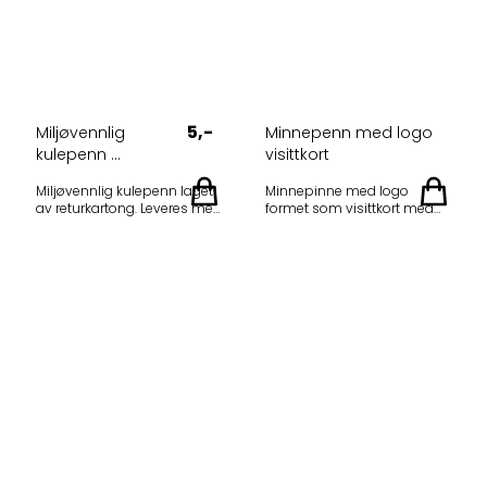
5,-
Miljøvennlig
Minnepenn med logo
kulepenn ...
visittkort
Miljøvennlig kulepenn laget
Minnepinne med logo
av returkartong. Leveres med
formet som visittkort med
valgfri logo Laget av
trykk eller fullfargelogo Print
resirkulert materiale.
dine visittkort på denne
Pennekroppen består av
unike USB-brikken. Bruk din
resirkulert kartong Modell:
standard
Salvador Farger: Grønn, svart
visittkortinformasjon og
eller blå på plastdelene
lage et kort som dine kunder
Minstekvantum: 500 stk
garantert ikke vil kaste, men
Opptil 4 farges trykk er
heller bli lagt merke til. Lagre
mulig. Priseksempel, 1
kataloger, informasjon,
farget trykk, per stk. ex.mva.
dokumenter og annen viktig
500 stk: 6,1 kr 1000 stk: 5,15 kr
informasjon på denne. Dette
Oppstart 450 kr per farge i
kan vi gjøre for deg om
trykket tilkommer. Frakt
ønskelig. Kan leveres med
tilkommer.
4gb, 8gb, 16gb, 32gb data.
Mulighet for fullfargetrykk.
Minstekvantum: 50 stk. Ta