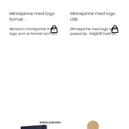
Minnepinne med logo
Minnepinne med logo
formet ...
USB
Morsom minnepinne med
Minnepinne med logo type
logo som er formet som en
paperclip Valgfritt trykk av
nøkkel. Kan trykkes med
logo i flere farger er mulig.
fargelogo eller graveres.
Formet som en binders.
Leveres helt opp til 64gb
Genialt og praktisk! Størrelse:
Minstekvantum: 100 stk 2
35*13*4mm Kapasitet 4-
ukers leveringstid. Ta kontakt
16gb 2 ukers leveringstid. Ta
for siste priser.
kontakt for priser på denne
minnepinnen med logo