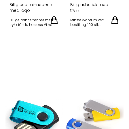
Billig usb minnepenn
Billig usbstick med
med logo
trykk
Billige minnepenner med
Minstekvantum ved
trykk får du hos oss Vi har
bestilling: 100 stk
billige minnepenner med
Leveringstid: ca 2 uker. Vår
trykk som leveres i alle
mest populære modell. USB
størrelser, fra 2gb opptil
sticks fra 2 -32GB Logo og
32gb. Du kan velge å trykke
farge etter eget ønske. Alle
flere farger på og du kan
priser oppgitt ex.mva,
også velge blant flere farger
inkluderer trykk/oppstart og
på selve minnepennen.
levering Oslo. Ingen
Leveringstiden ligger på ca 2
pristillegg kommer.
uker ferdig med trykk.
Priseksempel 8 gb ferdig
Priseksempel på usb
med trykk i 1 farge:
minnepenn med trykk, pris
per stk, ex.mva med
fargetrykk: TA KONTAKT DA
PRISENE PÅ MINNE VARIERER!
VI GARANTERER DEG BEST
PRIS!