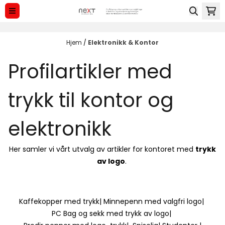
Hopp til innhold
Hjem
/
Elektronikk & Kontor
Profilartikler med
trykk til kontor og
elektronikk
Her samler vi vårt utvalg av artikler for kontoret med
trykk
av logo
.
Kaffekopper med trykk
|
Minnepenn med valgfri logo
|
PC Bag og sekk med trykk av logo
|