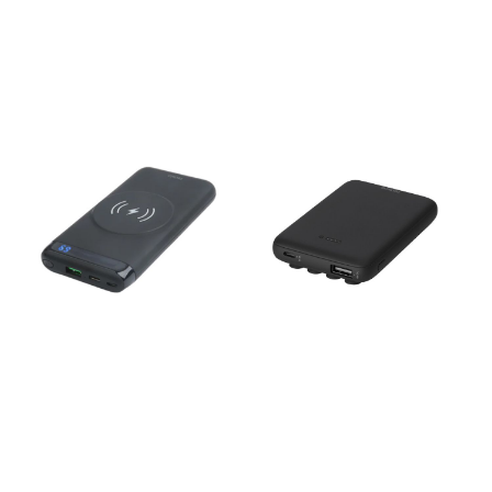
Kan bestilles fra 50 stk.
kantinen eller som gave. ✓
Størrelse: 21*14 cm Høyde:
Hvitt porselen — klassisk og
1,3cm Modell
tidløst ✓ Konisk modell med
: 10683001 Classic A5
stort håndtak ✓ Daglig
notatbok med mykt omslag
eksponering av din logo — 1
Farger: Se bilder Logo kan
farge trykk (HG)
også preges mot pristillegg.
Priseksempel — per stk ex.
Trykking av logo er også
mva, inkl. 1 farge trykk (HG)
mulig i fullfarge.
100 stk 77,80 kr 250 stk 71,30
Priseksempel med 1 farges
kr 500 stk 68,80 kr 1000 stk
trykk, per stk. ex.mva inkl.
65,70 kr ⚙️ Oppstartkostnad
oppstart: Antall Pris per stk.
(HG): kr 653,– pr. farge / pr.
(ex.mva.) inkl. 1 farges-logo
side / pr. ordre
50 stk 107 kr 100 stk 89 kr 250
Minstekvantum 100 stk Trykk
stk 79 kr Ta kontakt for tilbud
HG trykk 1 farge pr. side Klar
på større kvantum. Frakt
for tilbud? Ta kontakt med
tilkommer. Kr 299 totalt
oss i dag Legg gjerne med
uansett antall.
ønsket antall og logo, så gir
vi deg et godt tilbud.