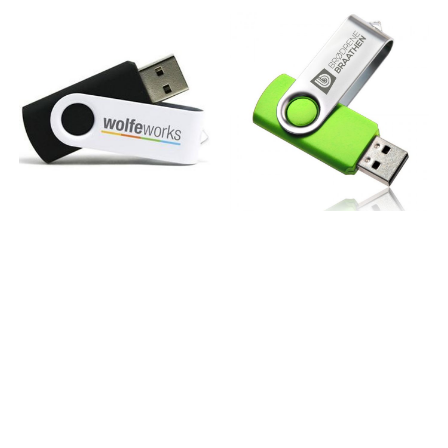
kr 529 kr per farge/ordre
charge through the USB-A
tilkommer. Frakt tilkommer
ports. The power bank is
Leveringstid: ca 2-3 uker
fully charged in about 6
hours with the included
micro-USB cable It is not
recommended to charge
your devices while charging
the power bank • Charge
time: 6 h • Short-circuit
protection • Li-ion polymer
battery 10000 mAh • Charge
two devices at the same
time • LEDs show charge
status (25%, 50%, 75%, 100%) •
Integrated protection
against overcharging,
overcurrent and total
discharge Package
contents: Power bank,
micro-USB cable and
manual Kapasitet: 10
000mah Pris, per stk, 1 farge i
logo, 1 plassering, ex.mva: 25
stk: 249 kr 50 stk: 219 kr 100
stk+: Ta kontakt!