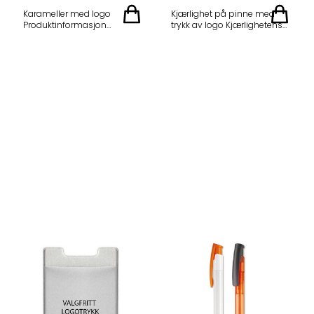
virkedager · 20–100 kg 249 kr
for tilbud? Ta kontakt med
Karameller med logo
Kjærlighet på pinne med
per kg Startkostnad: 1 500,–
oss i dag Legg gjerne med
Produktinformasjon
trykk av logo Kjærlighetens
for 1-fargetrykk · 500,– per
ønsket smak, antall kg og
Holdbarhet: ca 12 måneder
vekt: 8,3 gram
ekstra farge · Repeat: 750,–
logo, så gir vi deg et godt
Produksjonstid: 15-20
Minstebestilling: 6000
⚡ EKSPRESS leveringstid 5
tilbud.
virkedager Produsent:
stk/smak og trykk
virkedager · 5–30 kg · kun 1
Sverige Trykk: 1-4 farger
Holdbarhet: ca 24 måneder
farges trykk 299 kr per kg ✓
flexotrykk Levering: 5 kg per
Produksjonstid: ca 4-5
Ca. 2–4 virkedager frakt må
kartong Minstekvantum ved
uker fra godkjent korrektur
også påregnes ✓ Kun svart,
bestilling: 30 kg Smaker
Trykk: 1-4 farger Pantone
blå eller rød trykkfarge (PMS
Priser Pris per kg, eks. mva
Papir: hvitt papir,
300 / 186 / 347 og sort)
(15%): Ved 30 kg: 229 kr per
transparent på baksiden
Startkostnad: 2 000,– for 1-
kg Oppstartskostnad: 1 000
Smaker: Jordbær, Sitron,
fargetrykk Totalpris ved 5 kg
kr for 1 farge. Flere farger
Appelsin, Pære, Eple Opptil 4
ekspress: 3 495,– ex. mva +
koster 500 kr ekstra per
farger trykk Ta kontakt for
frakt 490,– ex. mva + 15%
påfølgende farge. Frakt
tilbud andre kvantum.
mva Klar for tilbud? Ta
tilkommer. Ta kontakt for
kontakt med oss i dag
tilbud på større kvantum! Vi
Borgstena of Sweden er en
garanterer deg best pris!
velkjent produsent av
spiselige artikler med
firmalogo. Se gjerne
komplett utvalg med priser i
nyeste katalog. Se katalog →