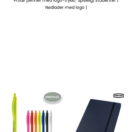
Prodir penner med logo-trykk
|
Spiselig
|
Studenter
|
Nødlader med logo
|