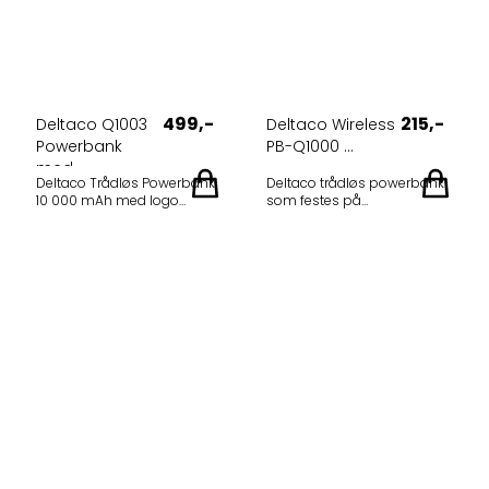
499,-
215,-
Deltaco Q1003
Deltaco Wireless
Powerbank
PB-Q1000 ...
med ...
Deltaco Trådløs Powerbank
Deltaco trådløs powerbank
10 000 mAh med logo
som festes på
Produktinformasjon
mobiltelefonen og lader
Kapasitet: 10 000 mAh / 37
trådløst. Høy kvalitet fra
Wh (Li-ion polymer) Farge:
Deltaco - vår gode
Svart Maks. trådløs lading: 10
samarbeidspartner på
W Tilkoblinger: USB-C
elektronikk. Kapasitet: Kan
(inn/ut), USB-A (ut)
lade ca 1 full oppladning på
Produktbeskrivelse Denne
en ny og moderne
trådløse powerbanken på 10
mobiltelefon. Valgfri
000 mAh lar deg nyte godt
firmalogo & trykk etter ønske
av enkel lading uten
på ladebanken. Mer info:
kabelrot. Den er utstyrt med
DELTACO Wireless Qi-
en magnet som er
certified powerbank that
optimalisert for Apple sin
attaches to device, 5000
magnetiske løsning, men
mAh, 18.5 Wh, black PB-
den trådløse laderen
Q1000 is a wireless
fungerer også med alle
powerbank that attaches to