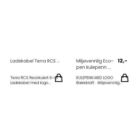
12,-
Ladekabel Terra RCS ...
Miljøvennlig Eco-
pen kulepenn ...
Terra RCS Resirkulert 6-i-1
KULEPENN MED LOGO·
Ladekabel med logo
Bærekraft · Miljøvennlig
Produktinformasjon
kulepenn Eco-pen med logo
Varenummer: P302.672
Laget av hvetestrå og kork —
Materiale: RCS Resirkulert
gå grønt med din
aluminium, TPE og PET Totalt
bedriftslogo! Om produktet
resirkulert innhold: 68 %
Modellnummer P610.987
Funksjon: 6-i-1 lade- og
Materiale Hvetestrå og kork
synkroniseringskabel
Skrivelengde ca. 1 200 m
Produktbeskrivelse Denne
Denne resirkulerte
Terra-ladekabelen er laget
kulepennen er laget av
av RCS-sertifisert resirkulert
hvetestrå med kork.
aluminium, TPE og PET, og
Inkluderer ca. 1 200 m