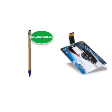
tilbyr en bærekraftig og
skrivelengde Tysk
allsidig ladeløsning. Med 6
Dokumental® blå blekk refill
ulike ladealternativer (6-i-1)
med TC-ball for utrolig myk
er den kompatibel med de
og jevn skriving. 🎨 Farger
fleste enheter. Dobbel
Grønn · Svart · Hvit · Blå ✓
inngangskontakt: USB A og
Laget av resirkulert hvetestrå
Type-C Trippel utgang:
og kork ✓ Skriver blå — klikk-
Apple Lightning, Micro og
mekanisme ✓ Tysk
Type-C Støtter hurtiglading
Dokumental® blekk — myk
opptil 9V/2A RCS-
og jevn skriving ✓ X20 type
sertifisering sikrer en
refill Priseksempel — per stk
fullstendig sertifisert
ex. mva, inkl. 1 farget trykk +
forsyningskjede Leveres i
oppstart 500 stk 12,90 kr
FSC-blandingsforpakning
Flere farger i logoen:
Priseksempel med doming
Oppstart per påfølgende
logo Pris per stk. eks. mva.,
farge: 590,– Minstekvantum
inkludert doming logo
500 stk Leveringstid 2–3
(maks 4 farger). 50 stk: 125 kr
uker Klar for tilbud? Ta
100 stk: 112 kr 250+ stk: Ta
kontakt med oss i dag Ta
kontakt Minstebestilling er
kontakt for tilbud på andre
50 stk. Frakt tilkommer med
kvantum eller flere farger
kr 350 totalt, uansett antall.
med logo.
Forventet leveringstid er ca.
10-14 virkedager. Ta kontakt
for tilbud på andre
kvantum!