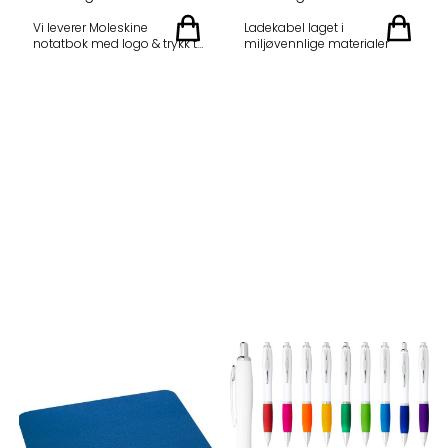
Vi leverer Moleskine
Ladekabel laget i
notatbok med logo & trykk til
miljøvennlige materialer
bedrifter og organisasjoner.
En Moleskine notatbok med
egen logo viser at din bedrift
er opptatt av å levere den
beste kvalitet til kunder og
forbindelser. Leveringstid er
ca 10-14 dager ferdig med
logo. Vi har også tilbehør
som Moleskine penner som
passer perfekt til
notatbøkene. Se hele
utvalget av Moleskine ved å
trykke på denne lenken. Spør
oss videre om tilbud ved å
angi modell og antall dere
ønsker. Minstekvantum er
10 stk ved bestilling. Vi
både trykker og preger deres
firmalogo på omslaget. Ta
kontakt for spørsmål og
utvalg.