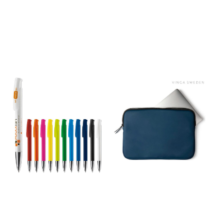
med 50 ark, også
tilgjengelig med 80 ark.
Fullfargetrykk mulig på
pappomslaget og alle
sidene. Papir, 80 g/m2,
Papp, 280 g/m2. FSC Mix
Credit P7.1 CU-COC-877277.
Minstekvantum: 250 stk
Priseksempel, med 1 farget
trykk, per stk. ex.mva,
oppstart inkl: 250 stk: 33 kr
Frakt kr 278 tilkommer,
uansett antall.