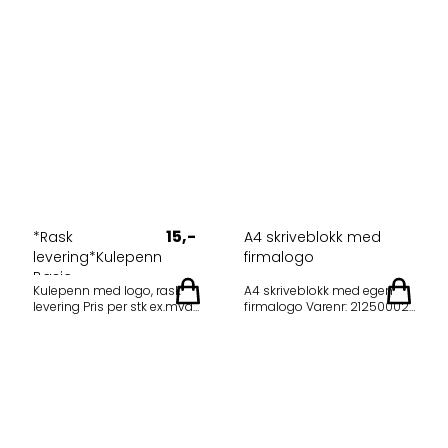
15,-
*Rask
A4 skriveblokk med
levering*Kulepenn
firmalogo
Basic
Kulepenn med logo, rask
A4 skriveblokk med egen
levering Pris per stk ex.mva
firmalogo Varenr: 21250002
inkl 1 farges trykk: 14,60
Kan trykkes opptil 4 farger
Oppstart tilkommer kr 550
(fullfarge CMYK) Desk-Mate®
per farge. Minstekvantum:
A4 notatbok med spiral.
150 stk Farger: sort eller hvit
Denne notatboken
Blått blekk. Leveres på kun
inkluderer hvit eller svart
ca 5-7 dager.
spiral, glossy pappomslag
(250 g/m²) og blankt papir
(80 g/m²). Leveres standard