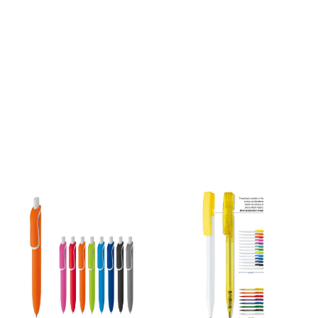
rimelig i innkjøp gjør denne
helt genial som en
giveaway for å bli husket.
Her kan du samle bankkort,
førerkort, kort til trening osv.
Mange trykkmuligheter,
også fullfarge er mulig.
Minstekvantum ved
bestilling: 200 stk
Priseksempel, per stk.
ex.mva inkl trykk i 1 farge:
1000 stk: 11,90 kr 500 stk: 14,90
kr 200 stk: 23,90 kr Rask
levering på ca 2 uker. Ta
kontakt for tilbud med deres
logo.