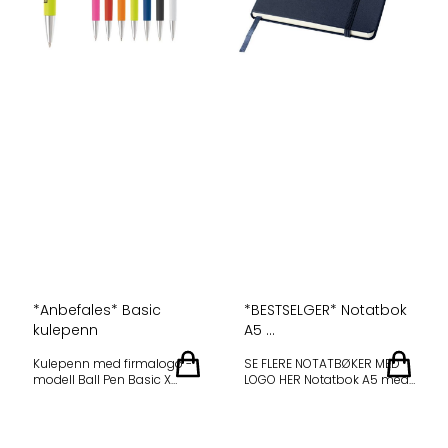
*Anbefales* Basic
*BESTSELGER* Notatbok
kulepenn
A5 ...
Kulepenn med firmalogo -
SE FLERE NOTATBØKER MED
modell Ball Pen Basic X
LOGO HER Notatbok A5 med
Dette er den pennen vi
eget logo-trykk - Hardt
anbefaler der du får mest for
omslag Notatbok i eksklusiv
pengene. En utrolig god
design med klassisk, hardt
penn med god komfort.
omslag (i A5) med