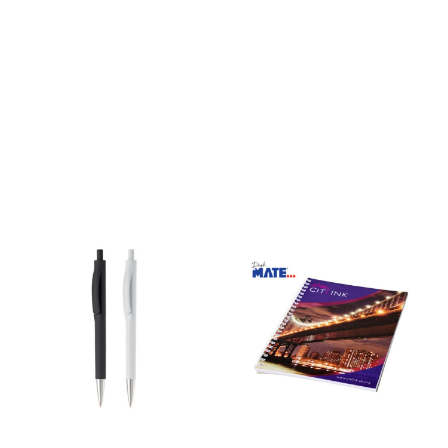
Blått blekk. Modell: 87933
strikklukking og 80
Basic X Ball pen Priser,
(80 g/m2) linjeark, passer
ex.mva pr stk. Oppstart kr
perfekt når du vil ta notater
653 tilkommer.: Tilgjengelige
og dele informasjonen med
farger: Se bilde
andre. Med utvidbar lomme
på baksiden til små notater.
Leveres i Journalbooks
gavemappe. Papp,
Kunstpapir. Kan bestilles fra
50 stk. Størrelse: 21,3*14,5cm
Høyde: 1,5cm Modell
: 10618100 Classic A5
notatbok med stivt omslag
Logo kan også preges.
Trykking av logo er også
mulig i fullfarge.
Priseksempel med 1 farges
trykk, per stk. ex.mva inkl.
oppstart: Antall Pris per stk.
(ex.mva.) inkl. 1 farges-logo
50 stk 85 kr 100 stk 71 kr 250
stk 63 kr Ta kontakt for tilbud
på større kvantum. Frakt
tilkommer. Kr 299 totalt
uansett antall.