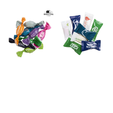
andre enheter som støtter
your device, for total
trådløs lading. Med både
charging freedom. Easily
USB-C- og USB-A-porter
connect the power bank to,
kan du lade mange ulike
for example, the back of
enheter samtidig. Maksimal
your smartphone for
total utgangseffekt på 20 W
convenient wireless
Digital batteriindikator viser
charging (up to 5 W)
enkelt batteristatus Kan
wherever you are or charge
lades helt opp på kun 2
via the USB-A port (up to 10
timer via USB-C (12V)
W), the PB-Q100 is equipped
Innebygde
with an LED battery indicator
sikkerhetsfunksjoner for
that shows the current
trygg bruk Priseksempel
charging status and a 5000
med trykket logo Pris per stk.
mAh Li-ion polymer battery
eks. mva., inkludert trykket
that can charge a
logo i 1 farge. 10 stk: 569 kr 25
smartphone over 2x on a
stk: 529 kr 50 stk: 499 kr
single charge. The power
Minstebestilling er 10 stk.
bank attaches to your
Forventet leveringstid er ca.
device with the help of
10-14 virkedager. Ta kontakt
suction cups that are easy
for tilbud på større kvantum!
to remove and put on. The
PB-Q1000 is fully charged in
about 3.5 hours with the
included micro-USB cable
The power bank is also
equipped with an internal
temperature sensor and a
number of safety functions