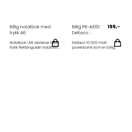
199,-
Billig notatbok med
Billig PB-A1001
trykk A6
Deltaco ...
Notatbok i A6 størrelse med
Deltaco 10 000 mah
trykk Rektangulær notathefte
powerbank som er billig
i A6, med kraftig
innkjøp Modell: PB-A1001
gummilukke mekanisme og
DELTACO Power bank 10000
rygg. Creme papir, 96 sider
mAh, 2.1 A/10.5 W, 37 Wh, 2x
70g. Praktisk
USB-A, white The perfect
lommestørrelse.
accessory to have while
148*94*14mm Leveres i
traveling, when the battery
gråhvit og sort.
of your smartphone or
Minstekvantum: 50 stk Priser
tablets is running out you
inkl 1 farge-trykk, ex.mva per
can easily charge it again
stk: 50 stk: 41,83 (+10,36 kr for
wherever you are. The power
påfølgende farger) 100 stk:
bank has a Li-ion polymer
39,89 (+9,07 kr for
battery with 10000 mAh
påfølgende farger) 300 stk:
capacity, which can charge
36,39 (+7,77 kr for
a standard smartphone
påfølgende farger) 600 stk:
about 4x on a single charge.
31,73 (+ 6,73 kr for
Easily connect up to two
påfølgende farger) Oppstart
devices simultaneously and