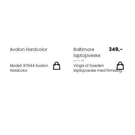
349,-
Avalon Hardcolor
Baltimore
laptopveske
med ...
Modell: 87944 Avalon
Vinga of Sweden
Hardcolor
laptopveske med firmalogo
15" Laptopbag fra Vinga
som leveres med logo etter
ønske. Modell: Baltimore pc-
veske med logo
Spesifikasjoner:
Materiale: Nubuck-PU
Finish: Matt Innvendig
materiale: Lett syntetstoff
Støtdempende polstring
Vannavvisende finish
Passer til bærbare
datamaskiner opptil 15,6",
men i noen tilfeller også