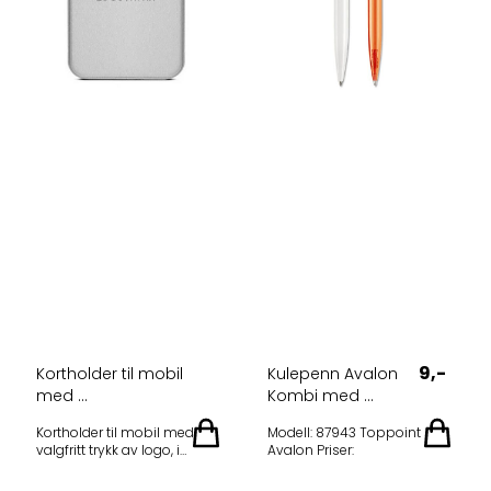
9,-
Kortholder til mobil
Kulepenn Avalon
med ...
Kombi med ...
Kortholder til mobil med
Modell: 87943 Toppoint
valgfritt trykk av logo, i
Avalon Priser:
mikrofiber materiale Høy
bruksverdi, lang varighet og