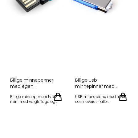
Billige minnepenner
Billige usb
med egen ...
minnepinner med ...
Billige minnepenner type
USB minnepinne med trykk
mini med valgfri logo og
som leveres i alle
eget trykk Minstekvantum
kapasiteter Utvid
ved bestilling: 50 stk
lagringskapasiteten, del
Leveringstid: ca 2 uker. Liten
dokumenter og
modell. USB sticks fra 2
presentasjoner på messer
-32GB Logo og farge etter
eller med kunder og ansatte.
eget ønske. Alle priser
USB minnepinner er fortsatt
oppgitt ex.mva, inkluderer
mye brukt og gir deg en