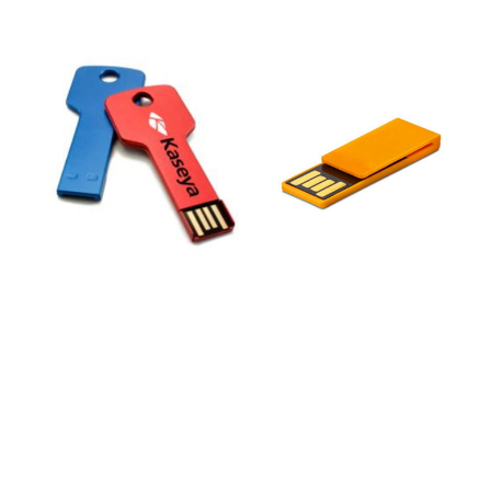
kontakt for det beste
tilbudet. Prisene oppdateres
ofte Priseksempel, ex.mva
per stk, inkl. trykk (fullfarge
eller enkeltfarger):