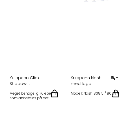
5,-
Kulepenn Click
Kulepenn Nash
Shadow ...
med logo
Meget behagelig kulepenn
Modell: Nash 80815 / 80817
som anbefales på det
sterkeste! Laget i Tyskland
med høy kvalitet. Priser er pr
stk ex.mva