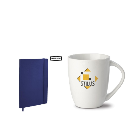
trykk/oppstart og levering
sikker måte å oppbevare
Oslo. Ingen pristillegg
dine viktige dokumenter på.
kommer. Priseksempel: Ta
Leveringstid på ca 2 uker. -
kontakt for de beste prisene.
Passer til pc og mac -
Leveres i kapasitet: 4gb, 8gb,
16gb, 32gb -Leveres ferdig
med trykk av logo i flere
farger -Flere fargevalg på
selve usb minnepennen
Priseksempel pris per stk,
ex.mva med fargetrykk: TA
KONTAKT DA PRISENE PÅ
MINNE VARIERER! VI
GARANTERER DEG BEST PRIS!