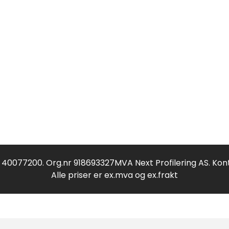
f 40077200. Org.nr 918693327MVA Next Profilering AS. Kon
Alle priser er ex.mva og ex.frakt