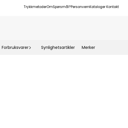
Trykkmetoder
Om
Spørsmål?
Personvern
Kataloger
Kontakt
Forbruksvarer
Synlighetsartikler
Merker