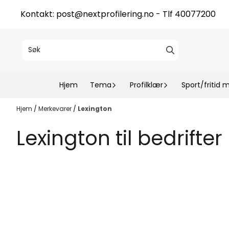
Hopp til innhold
Kontakt:
post@nextprofilering.no
- Tlf 40077200
Hjem
Tema
Profilklær
Sport/fritid 
Hjem
/
Merkevarer
/
Lexington
Lexington til bedrifte