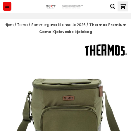
Hopp til innhold
Hjem
/
Tema
/
Sommergaver til ansatte 2026
/
Thermos Premium
Camo Kjøleveske kjølebag