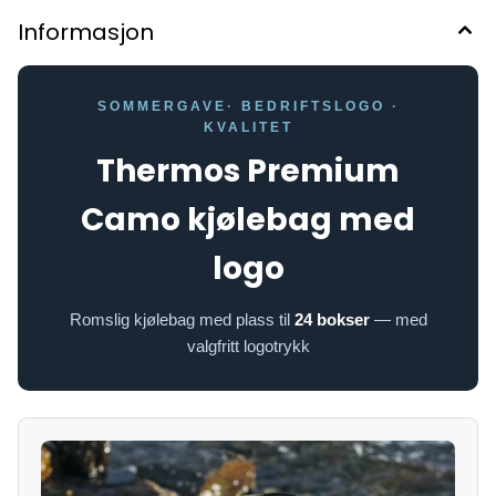
Informasjon
SOMMERGAVE· BEDRIFTSLOGO ·
KVALITET
Thermos Premium
Camo kjølebag med
logo
Romslig kjølebag med plass til
24 bokser
— med
valgfritt logotrykk