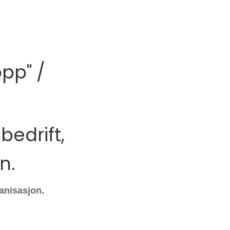
pp" /
p
bedrift,
n.
ganisasjon.