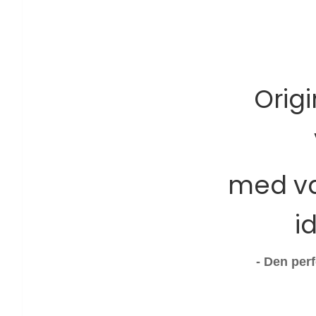
Orig
med val
i
- Den perf