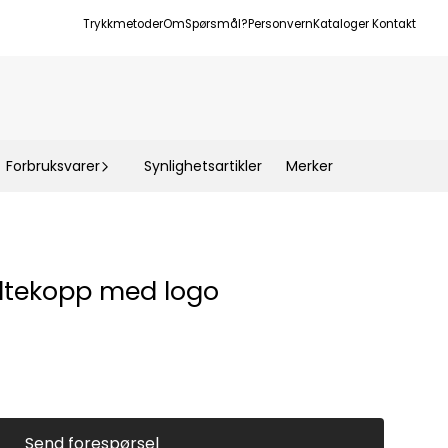
Trykkmetoder
Om
Spørsmål?
Personvern
Kataloger
Kontakt
Forbruksvarer
Synlighetsartikler
Merker
ltekopp med logo
Send forespørsel