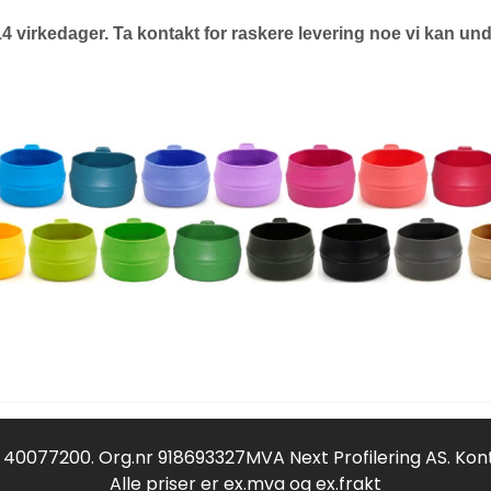
14 virkedager. Ta kontakt for raskere levering noe vi kan un
f 40077200. Org.nr 918693327MVA Next Profilering AS. Kon
Alle priser er ex.mva og ex.frakt