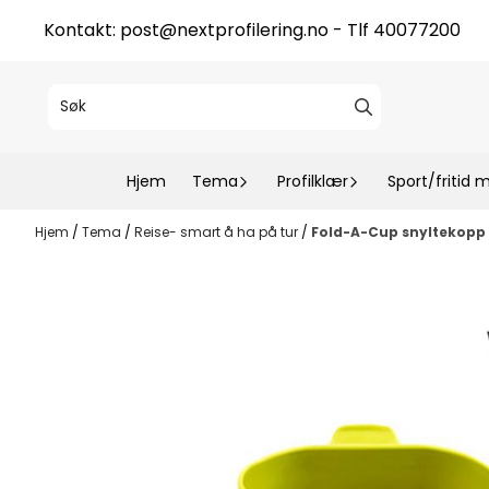
Hopp til innhold
Kontakt:
post@nextprofilering.no
- Tlf 40077200
Hjem
Tema
Profilklær
Sport/fritid 
Hjem
/
Tema
/
Reise- smart å ha på tur
/
Fold-A-Cup snyltekopp