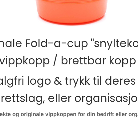
inale Fold-a-cup "snylteko
vippkopp / brettbar kop
gfri logo & trykk til deres 
drettslag, eller organisasjo
ekte og originale vippkoppen for din bedrift eller or