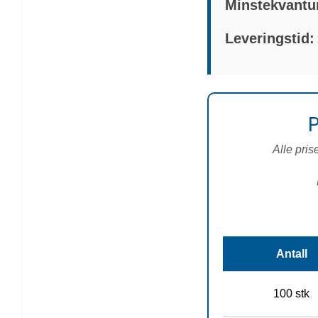
Minstekvantum
Leveringstid:
Alle pris
Antall
100 stk